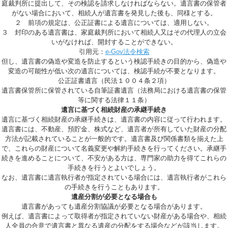
庭裁判所に提出して、その検認を請求しなければならない。遺言書の保管者
がない場合において、相続人が遺言書を発見した後も、同様とする。
２ 前項の規定は、公正証書による遺言については、適用しない。
３ 封印のある遺言書は、家庭裁判所において相続人又はその代理人の立会
いがなければ、開封することができない。
引用元：
e-Gov法令検索
但し、遺言書の偽造や変造を防止するという検認手続きの目的から、偽造や
変造の可能性が低い次の遺言については、検認手続が不要となります。
公正証書遺言（民法１００４条２項）
遺言書保管所に保管されている自筆証書遺言（法務局における遺言書の保管
等に関する法律１１条）
遺言に基づく相続財産の承継手続き
遺言に基づく相続財産の承継手続きは、遺言書の内容に従って行われます。
遺言書には、不動産、預貯金、株式など、遺言者が所有していた財産の分配
方法が記載されていることが一般的です。遺言書及び関係書類を揃えた上
で、これらの財産について名義変更や解約手続きを行ってください。承継手
続きを進めることについて、不安がある方は、専門家の助力を得てこれらの
手続きを行うとよいでしょう。
なお、遺言書に遺言執行者が指定されている場合には、遺言執行者がこれら
の手続きを行うこともあります。
遺産分割が必要となる場合も
遺言書があっても遺産分割協議が必要となる場合があります。
例えば、遺言書によって取得者が指定されていない財産がある場合や、相続
人全員の合意で遺言書と異なる遺産の分配をする場合などが該当します。