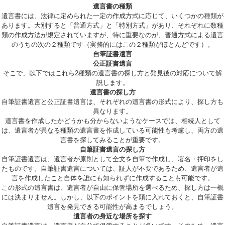
遺言書の種類
遺言書には、法律に定められた一定の作成方式に応じて、いくつかの種類が
あります。大別すると「普通方式」と「特別方式」があり、それぞれに数種
類の作成方法が規定されていますが、特に重要なのが、普通方式による遺言
のうちの次の２種類です（実務的にはこの２種類がほとんどです）。
自筆証書遺言
公正証書遺言
そこで、以下ではこれら2種類の遺言書の探し方と発見後の対応について解
説します。
遺言書の探し方
自筆証書遺言と公正証書遺言は、それぞれの遺言書の形式により、探し方も
異なります。
遺言書を作成したかどうかも分からないようなケースでは、相続人として
は、遺言者が異なる種類の遺言書を作成している可能性も考慮し、両方の遺
言書を探してみることが重要です。
自筆証書遺言の探し方
自筆証書遺言は、遺言者が原則として全文を自筆で作成し、署名・押印をし
たものです。自筆証書遺言については、証人が不要であるため、遺言者が遺
言を作成したこと自体を誰にも知られずに作成することも可能です。
この形式の遺言書は、遺言者が自由に保管場所を選べるため、探し方は一概
には決まりません。しかし、以下のポイントを頭に入れておくと、自筆証書
遺言を発見できる可能性が高まるでしょう。
遺言者の身近な場所を探す