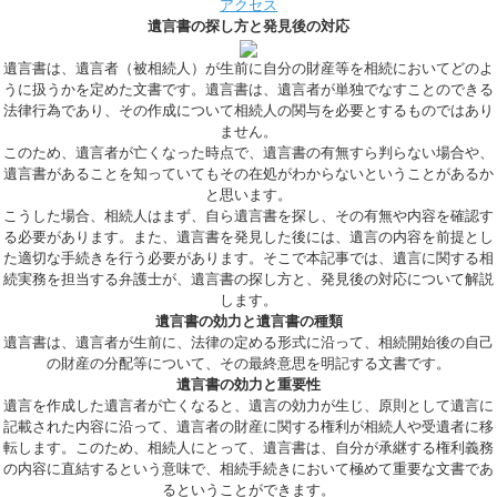
アクセス
遺言書の探し方と発見後の対応
遺言書は、遺言者（被相続人）が生前に自分の財産等を相続においてどのよ
うに扱うかを定めた文書です。遺言書は、遺言者が単独でなすことのできる
法律行為であり、その作成について相続人の関与を必要とするものではあり
ません。
このため、遺言者が亡くなった時点で、遺言書の有無すら判らない場合や、
遺言書があることを知っていてもその在処がわからないということがあるか
と思います。
こうした場合、相続人はまず、自ら遺言書を探し、その有無や内容を確認す
る必要があります。また、遺言書を発見した後には、遺言の内容を前提とし
た適切な手続きを行う必要があります。そこで本記事では、遺言に関する相
続実務を担当する弁護士が、遺言書の探し方と、発見後の対応について解説
します。
遺言書の効力と遺言書の種類
遺言書は、遺言者が生前に、法律の定める形式に沿って、相続開始後の自己
の財産の分配等について、その最終意思を明記する文書です。
遺言書の効力と重要性
遺言を作成した遺言者が亡くなると、遺言の効力が生じ、原則として遺言に
記載された内容に沿って、遺言者の財産に関する権利が相続人や受遺者に移
転します。このため、相続人にとって、遺言書は、自分が承継する権利義務
の内容に直結するという意味で、相続手続きにおいて極めて重要な文書であ
るということができます。