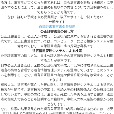
る方は、遺言者が亡くなった後であれば、自ら遺言書保管所（法務局）に申
請をすることによって、遺言書の有無やその内容についての証明書を発行し
てもらうことが可能です。
なお、詳しい手続きや必要書類は、以下のサイトをご覧ください。
外部サイト
自筆証書遺言書保管制度
公正証書遺言の探し方
公正証書遺言は、公証人が作成し、公証役場に原本が保管される遺言書の形
式です。公正証書遺言については、コンピューターによる検索システムが整
備されており、自筆証書遺言に比べ探索は容易です。
遺言情報管理システムによる検索
公正証書遺言の探し方は、日本公証人連合会の遺言情報管理システムを利用
することが基本です。
日本公証人連合会は、全国の公証役場で平成元年以降に作成された公正証書
遺言の情報を管理する遺言情報管理システムを運用しています。このシステ
ムを利用することで、遺言公正証書の有無や保管公証役場を検索することが
できます。
相続人は、遺言者が死亡した後に限り、遺言情報管理システムによる遺言の
検索が可能です。遺言検索の申出は、相続人等の利害関係人が公証役場に対
して行います。申出の際には、遺言者が死亡した事実を証明する書類、遺言
者の相続人であることを証明する戸籍謄本、申出人の本人確認の書類が必要
となります。
なお、検索の結果発見された遺言公正証書の内容の確認するためには、
必要
書類を揃えて公正証書を作成した公証役場で謄本請求の手続をしてくださ