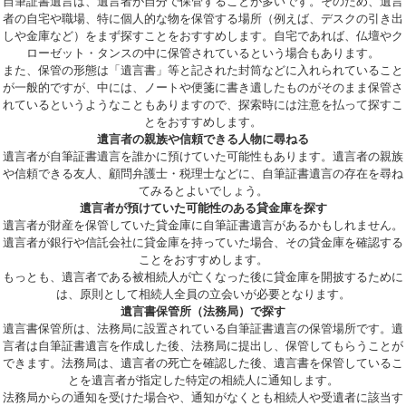
自筆証書遺言は、遺言者が自分で保管することが多いです。そのため、遺言
者の自宅や職場、特に個人的な物を保管する場所（例えば、デスクの引き出
しや金庫など）をまず探すことをおすすめします。自宅であれば、仏壇やク
ローゼット・タンスの中に保管されているという場合もあります。
また、保管の形態は「遺言書」等と記された封筒などに入れられていること
が一般的ですが、中には、ノートや便箋に書き遺したものがそのまま保管さ
れているというようなこともありますので、探索時には注意を払って探すこ
とをおすすめします。
遺言者の親族や信頼できる人物に尋ねる
遺言者が自筆証書遺言を誰かに預けていた可能性もあります。遺言者の親族
や信頼できる友人、顧問弁護士・税理士などに、自筆証書遺言の存在を尋ね
てみるとよいでしょう。
遺言者が預けていた可能性のある貸金庫を探す
遺言者が財産を保管していた貸金庫に自筆証書遺言があるかもしれません。
遺言者が銀行や信託会社に貸金庫を持っていた場合、その貸金庫を確認する
ことをおすすめします。
もっとも、遺言者である被相続人が亡くなった後に貸金庫を開披するために
は、原則として相続人全員の立会いが必要となります。
遺言書保管所（法務局）で探す
遺言書保管所は、法務局に設置されている自筆証書遺言の保管場所です。遺
言者は自筆証書遺言を作成した後、法務局に提出し、保管してもらうことが
できます。法務局は、遺言者の死亡を確認した後、遺言書を保管しているこ
とを遺言者が指定した特定の相続人に通知します。
法務局からの通知を受けた場合や、通知がなくとも相続人や受遺者に該当す