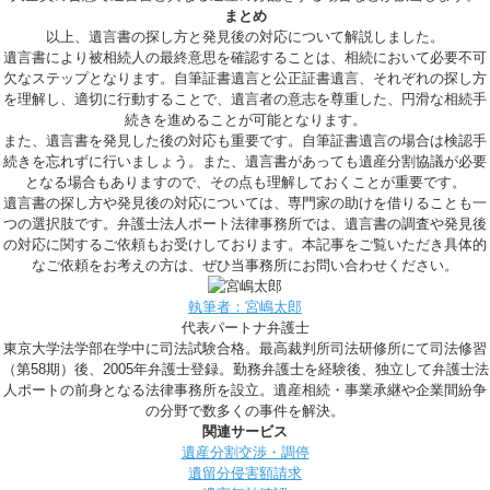
まとめ
以上、遺言書の探し方と発見後の対応について解説しました。
遺言書により被相続人の最終意思を確認することは、相続において必要不可
欠なステップとなります。自筆証書遺言と公正証書遺言、それぞれの探し方
を理解し、適切に行動することで、遺言者の意志を尊重した、円滑な相続手
続きを進めることが可能となります。
また、遺言書を発見した後の対応も重要です。自筆証書遺言の場合は検認手
続きを忘れずに行いましょう。また、遺言書があっても遺産分割協議が必要
となる場合もありますので、その点も理解しておくことが重要です。
遺言書の探し方や発見後の対応については、専門家の助けを借りることも一
つの選択肢です。弁護士法人ポート法律事務所では、遺言書の調査や発見後
の対応に関するご依頼もお受けしております。本記事をご覧いただき具体的
なご依頼をお考えの方は、ぜひ当事務所にお問い合わせください。
執筆者：宮嶋太郎
代表パートナ弁護士
東京大学法学部在学中に司法試験合格。最高裁判所司法研修所にて司法修習
（第58期）後、2005年弁護士登録。勤務弁護士を経験後、独立して弁護士法
人ポートの前身となる法律事務所を設立。遺産相続・事業承継や企業間紛争
の分野で数多くの事件を解決。
関連サービス
遺産分割交渉・調停
遺留分侵害額請求