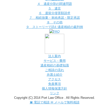
４ 遺産分割の関連問題
５ 遺言
６ 遺留分侵害額請求
７ 相続放棄・単純承認・限定承認
８ その他
９ ストーリーで読む遺産相続の裁判例
法人案内
サービス・費用
遺産相続の基礎知識
ご相談の流れ
弁護士紹介
アクセス
免責事項
個人情報保護方針
リンク
Copyright (C) 2014 Port Law Office . All Rights Reserved.
☎
電話で相談
✉
メールで無料相談