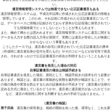
い。
遺言情報管理システムでは検索できない公正証書遺言もある
遺言情報管理システムは、平成元年以降に作成された公正証書遺言の情報を
管理しています。このため、それ以前に作成された公正証書遺言について
は、データベースに情報が記録されておらず原本が公証役場に保管されてい
ても情報検索でヒットしないということが考えられます。
また、極めて稀かとは思われますが、遺言情報管理システムに遺言に関する
データを入力する際の誤入力等が原因で、実際には遺言が存在したが検索に
かからないという事案もあります。
こうしたケースでは、遺言者の自宅に保管されていた公正証書遺言の謄本
（作成時に遺言者自身が交付を受たもの）やそのコピーなどが自宅等で発見
され、それがきっかけで公正証書遺言の存在が判明するということもありま
す。
遺言書を発見した場合の対応
自筆証書遺言の場合は検認手続きを
自筆証書遺言を発見した場合、原則として、検認手続きの請求を行う必要が
あります。検認とは、遺言書の客観的な状態を裁判所が確認することで、そ
の後の偽造や変造を防止するための証拠保全の手続きです（遺言書が法律の
定める方式に適合しているかどうかや、遺言者に遺言能力があったかどうか
など、遺言の有効性に関する判断するための手続ではありません。）
（遺言書の検認）
第千四条
遺言書の保管者は、相続の開始を知った後、遅滞なく、これを家