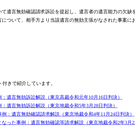
いて遺言無効確認請求訴訟を提起し、遺言者の遺言能力の欠缺
言について、相手方より当該遺言の無効主張がなされた事案に
ト付きで紹介しています。
：遺言無効訴訟解説（東京高裁令和元年10月16日判決）
：遺言無効訴訟解説（東京地裁令和5年3月28日判決）
例：遺言無効確認請求解説（東京地裁令和4年11月24日判決）
なった事例：遺言無効確認等請求解説（東京地裁令和2年3月2