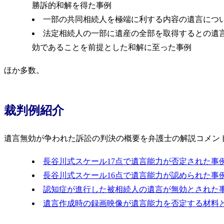
勝訴的和解を得た事例
一部の共同相続人を極端に利する内容の遺言につ
法定相続人の一部に遺産の全部を取得するとの遺
効であることを前提とした和解に至った事例
ほか多数。
裁判例紹介
遺言無効が争われた訴訟の判決の概要を弁護士の解説コメン
長谷川式スケール17点で遺言能力が否定された事例
長谷川式スケール16点で遺言能力が認められた事例
認知症が進行した被相続人の遺言が無効とされた事
遺言作成時の録画映像が遺言能力を否定する材料と