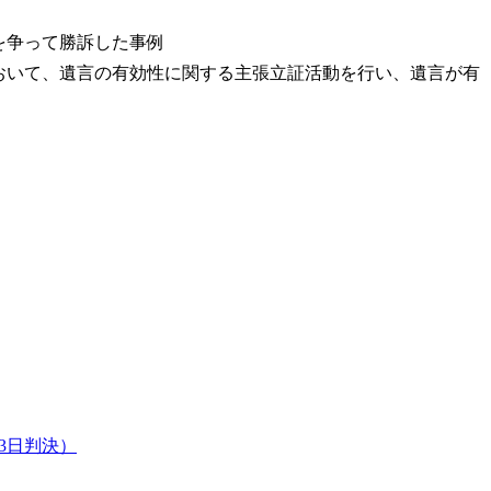
を争って勝訴した事例
おいて、遺言の有効性に関する主張立証活動を行い、遺言が有
3日判決）