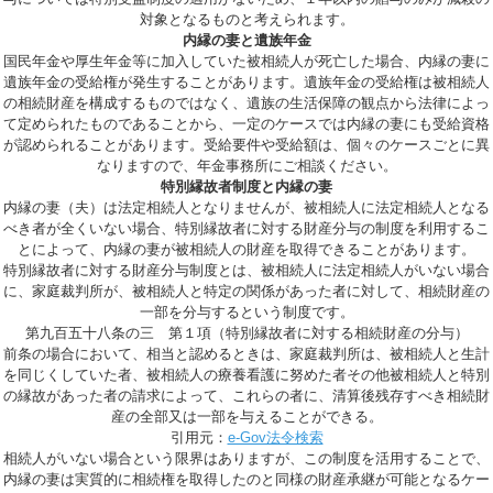
対象となるものと考えられます。
内縁の妻と遺族年金
国民年金や厚生年金等に加入していた被相続人が死亡した場合、内縁の妻に
遺族年金の受給権が発生することがあります。遺族年金の受給権は被相続人
の相続財産を構成するものではなく、遺族の生活保障の観点から法律によっ
て定められたものであることから、一定のケースでは内縁の妻にも受給資格
が認められることがあります。受給要件や受給額は、個々のケースごとに異
なりますので、年金事務所にご相談ください。
特別縁故者制度と内縁の妻
内縁の妻（夫）は法定相続人となりませんが、被相続人に法定相続人となる
べき者が全くいない場合、特別縁故者に対する財産分与の制度を利用するこ
とによって、内縁の妻が被相続人の財産を取得できることがあります。
特別縁故者に対する財産分与制度とは、被相続人に法定
相続人がいない場合
に、家庭裁判所が、被相続人と特定の関係があった者に対して、相続財産の
一部を分与するという制度です。
第九百五十八条の三 第１項（特別縁故者に対する相続財産の分与）
前条の場合において、相当と認めるときは、家庭裁判所は、被相続人と生計
を同じくしていた者、被相続人の療養看護に努めた者その他被相続人と特別
の縁故があった者の請求によって、これらの者に、清算後残存すべき相続財
産の全部又は一部を与えることができる。
引用元：
e-Gov法令検索
相続人がいない場合という限界はありますが、この制度を活用することで、
内縁の妻は実質的に相続権を取得したのと同様の財産承継が可能となるケー