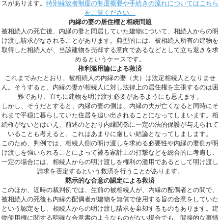
スがあります。
特別縁故者制度の制度概要や手続きの流れについてはこちら
をご覧ください。
内縁の妻の居住権と相続問題
被相続人の死亡後、内縁の妻と同居していた建物について、相続人からの明
け渡し請求がなされることがあります。典型的には、被相続人所有の建物を
取得した相続人が、当該建物を売却する意向であるなどとして立ち退きを求
めるというケースです。
権利濫用論による救済
これまでみたとおり、被相続人の内縁の妻（夫）は法定相続人となりませ
ん。そうすると、内縁の妻が相続人に対し法律上の居住権を主張するのは困
難であり、直ちに建物を明け渡す必要があるようにも思えます。
しかし、そうだとすると、内縁の妻の側は、内縁の夫が亡くなると同時にそ
れまで平穏に暮らしていた住居を追い出されることになってしまいます。相
続権がないとはいえ、前述のとおり内縁関係に一定の法的保護が与えられて
いることも考えると、これはあまりに厳しい結論となってしまします。
このため、判例では、相続人側の明け渡しを求める必要性や内縁の妻側が明
け渡しを強いられることによって被る家計上の打撃などを総合的に考慮し、
一定の場合には、相続人からの明け渡しを権利の濫用であるとして明け渡し
請求を否定するという救済を行うことがあります。
黙示的な合意の認定による救済
このほか、近時の裁判例では、生前の被相続人が、内縁の配偶者との間で、
被相続人の死後も内縁の配偶者が建物を無償で使用する旨の合意をしていた
という認定をし、相続人からの明け渡し請求を棄却するものもあります。建
物使用権に関する明確な合意書のようなものがない場合でも、間接的な事情