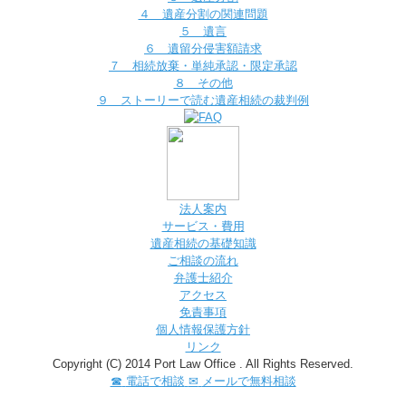
４ 遺産分割の関連問題
５ 遺言
６ 遺留分侵害額請求
７ 相続放棄・単純承認・限定承認
８ その他
９ ストーリーで読む遺産相続の裁判例
法人案内
サービス・費用
遺産相続の基礎知識
ご相談の流れ
弁護士紹介
アクセス
免責事項
個人情報保護方針
リンク
Copyright (C) 2014 Port Law Office . All Rights Reserved.
☎
電話で相談
✉
メールで無料相談