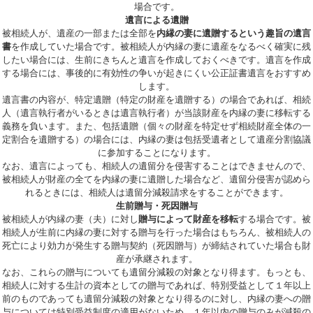
場合です。
遺言による遺贈
被相続人が、遺産の一部または全部を
内縁の妻に遺贈するという趣旨の遺言
書
を作成していた場合です。被相続人が内縁の妻に遺産をなるべく確実に残
したい場合には、生前にきちんと遺言を作成しておくべきです。遺言を作成
する場合には、事後的に有効性の争いが起きにくい公正証書遺言をおすすめ
します。
遺言書の内容が、特定遺贈（特定の財産を遺贈する）の場合であれば、相続
人（遺言執行者がいるときは遺言執行者）が当該財産を内縁の妻に移転する
義務を負います。また、包括遺贈（個々の財産を特定せず相続財産全体の一
定割合を遺贈する）の場合には、内縁の妻は包括受遺者として遺産分割協議
に参加することになります。
なお、遺言によっても、相続人の遺留分を侵害することはできませんので、
被相続人が財産の全てを内縁の妻に遺贈した場合など、遺留分侵害が認めら
れるときには、相続人は遺留分減殺請求をすることができます。
生前贈与・死因贈与
被相続人が内縁の妻（夫）に対し
贈与によって財産を移転
する場合です。被
相続人が生前に内縁の妻に対する贈与を行った場合はもちろん、被相続人の
死亡により効力が発生する贈与契約（死因贈与）が締結されていた場合も財
産が承継されます。
なお、これらの贈与についても遺留分減殺の対象となり得ます。もっとも、
相続人に対する生計の資本としての贈与であれば、特別受益として１年以上
前のものであっても遺留分減殺の対象となり得るのに対し、内縁の妻への贈
与については特別受益制度の適用がないため、１年以内の贈与のみが減殺の