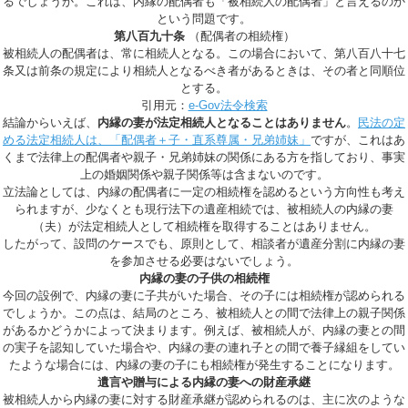
るでしょうか。これは、内縁の配偶者も「被相続人の配偶者」と言えるのか
という問題です。
第八百九十条
（配偶者の相続権）
被相続人の配偶者は、常に相続人となる。この場合において、第八百八十七
条又は前条の規定により相続人となるべき者があるときは、その者と同順位
とする。
引用元：
e-Gov法令検索
結論からいえば、
内縁の妻が法定相続人となることはありません
。
民法の定
める法定相続人は、「配偶者＋子・直系尊属・兄弟姉妹」
ですが、これはあ
くまで法律上の配偶者や親子・兄弟姉妹の関係にある方を指しており、事実
上の婚姻関係や親子関係等は含まないのです。
立法論としては、内縁の配偶者に一定の相続権を認めるという方向性も考え
られますが、少なくとも現行法下の遺産相続では、被相続人の内縁の妻
（夫）が法定相続人として相続権を取得することはありません。
したがって、設問のケースでも、原則として、相談者が遺産分割に内縁の妻
を参加させる必要はないでしょう。
内縁の妻の子供の相続権
今回の設例で、内縁の妻に子共がいた場合、その子には相続権が認められる
でしょうか。この点は、結局のところ、
被相続人との間で法律上の親子関係
があるかどうか
によって決まります。例えば、被相続人が、内縁の妻との間
の実子を認知していた場合や、内縁の妻の連れ子との間で養子縁組をしてい
たような場合には、内縁の妻の子にも相続権が発生することになります。
遺言や贈与による内縁の妻への財産承継
被相続人から内縁の妻に対する財産承継が認められるのは、主に次のような