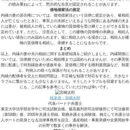
の積み重ねによって、黙示的な合意が認定されることがあります。
借地借家法の規定
内縁の妻の居住権については、借地借家法という法律に規定があり、被相続
人が亡くなったときに、事実上の夫婦といえるような関係にある内縁の夫ま
たは妻が、被相続人の有していた建物の賃借権を受け継ぐことができる旨を
定めています。ただし、注意点として、この建物の賃借権の承継は、相続人
がいない場合にのみ認められます。仮に相続人がいる場合には、相続人が建
物の賃借権を相続し、承継することになるからです。
まとめ
以上、内縁の妻や夫の相続に関する基礎知識をご紹介しました。内縁関係に
ついては、法律婚でないために相続権までは認められませんが、その事実状
態に配慮して特別縁故者や遺族年金、賃借権に関する権利濫用論など、制度
上、判例上の様々な保護が与えられることがあります。
内縁の配偶者を交えた相続問題は、不正確な知識で対応をすると、大きなト
ラブルに繋がることも少なくありません。そうしたトラブルを回避するため
にも、この記事を参考にしていただければ幸いです。
執筆者：宮嶋太郎
代表パートナ弁護士
東京大学法学部在学中に司法試験合格。最高裁判所司法研修所にて司法修習
（第58期）後、2005年弁護士登録。勤務弁護士を経験後、独立して弁護士法
人ポートの前身となる法律事務所を設立。遺産相続・事業承継や企業間紛争
の分野で数多くの事件を解決。