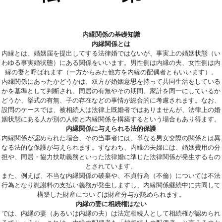
内縁関係の基礎知識
内縁関係とは
内縁とは、婚姻届を提出してする法律婚ではないが、事実上の婚姻状態（い
わゆる事実婚状態）にある関係をいいます。男性側は内縁の夫、女性側は内
縁の妻と呼ばれます（一方からみた他方を内縁の配偶者ともいいます）。
内縁関係にあったかどうかは、双方が婚姻意思を持って共同生活をしている
かを基準として判断され、同居の有無やその期間、家計を同一にしているか
どうか、挙式の有無、子の存在などの事情が総合的に考慮されます。なお、
設問のケースでは、被相続人は法律上既婚者ではありませんが、法律上の婚
姻状態にある人が別の人物と内縁関係を構築するという場合もあり得ます。
内縁関係に与えられる法的保護
内縁関係が認められた場合、その当事者には、単なる男女交際の関係とは異
なる法的な保護が与えられます。すなわち、内縁の夫婦には、婚姻費用の分
担や、同居・協力扶助義務といった法律婚に準じた法律関係が発生するもの
とされています。
また、例えば、不当な内縁関係の破棄や、不貞行為（不倫）については不法
行為となり慰謝料の支払い義務が発生しますし、内縁関係継続中に共同して
構築した財産については財産分与が認められます。
内縁の妻に相続権はない
では、内縁の妻（あるいは内縁の夫）は法定相続人として相続権が認められ