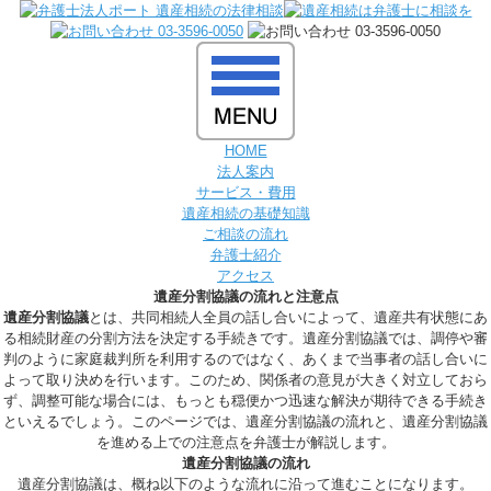
HOME
法人案内
サービス・費用
遺産相続の基礎知識
ご相談の流れ
弁護士紹介
アクセス
遺産分割協議の流れと注意点
遺産分割協議
とは、共同相続人全員の話し合いによって、遺産共有状態にあ
る相続財産の分割方法を決定する手続きです。遺産分割協議では、調停や審
判のように家庭裁判所を利用するのではなく、あくまで
当事者の話し合い
に
よって取り決めを行います。このため、関係者の意見が大きく対立しておら
ず、調整可能な場合には、もっとも穏便かつ迅速な解決が期待できる手続き
といえるでしょう。このページでは、遺産分割協議の流れと、遺産分割協議
を進める上での注意点を弁護士が解説します。
遺産分割協議の流れ
遺産分割協議は、概ね以下のような流れに沿って進むことになります。