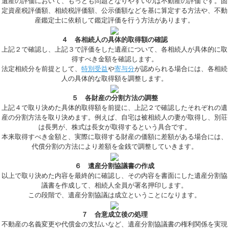
遺産の評価において、もっとも問題となりやすいのは不動産の評価です。固
定資産税評価額、相続税評価額、公示価額などを基に算定する方法や、不動
産鑑定士に依頼して鑑定評価を行う方法があります。
４ 各相続人の具体的取得額の確認
上記２で確認し、上記３で評価をした遺産について、各相続人が具体的に取
得すべき金額を確認します。
法定相続分を前提として、
特別受益
や
寄与分
が認められる場合には、各相続
人の具体的な取得額を調整します。
５ 各財産の分割方法の調整
上記４で取り決めた具体的取得額を前提に、上記２で確認したそれぞれの遺
産の分割方法を取り決めます。例えば、自宅は被相続人の妻が取得し、別荘
は長男が、株式は長女が取得するという具合です。
本来取得すべき金額と、実際に取得する財産の価額に差額がある場合には、
代償分割の方法により差額を金銭で調整していきます。
６ 遺産分割協議書の作成
以上で取り決めた内容を最終的に確認し、その内容を書面にした遺産分割協
議書を作成して、相続人全員が署名押印します。
この段階で、遺産分割協議は成立ということになります。
７ 合意成立後の処理
不動産の名義変更や代償金の支払いなど、遺産分割協議書の権利関係を実現