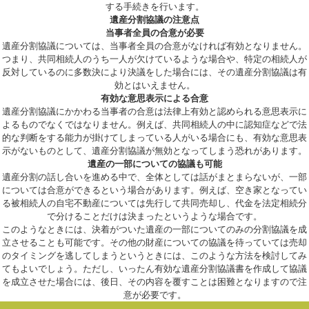
する手続きを行います。
遺産分割協議の注意点
当事者全員の合意が必要
遺産分割協議については、当事者全員の合意がなければ有効となりません。
つまり、共同相続人のうち一人が欠けているような場合や、特定の相続人が
反対しているのに多数決により決議をした場合には、その遺産分割協議は有
効とはいえません。
有効な意思表示による合意
遺産分割協議にかかわる当事者の合意は法律上有効と認められる意思表示に
よるものでなくではなりません。例えば、共同相続人の中に認知症などで法
的な判断をする能力が掛けてしまっている人がいる場合にも、有効な意思表
示がないものとして、遺産分割協議が無効となってしまう恐れがあります。
遺産の一部についての協議も可能
遺産分割の話し合いを進める中で、全体としては話がまとまらないが、一部
については合意ができるという場合があります。例えば、空き家となってい
る被相続人の自宅不動産については先行して共同売却し、代金を法定相続分
で分けることだけは決まったというような場合です。
このようなときには、決着がついた遺産の一部についてのみの分割協議を成
立させることも可能です。その他の財産についての協議を待っていては売却
のタイミングを逃してしまうというときには、このような方法を検討してみ
てもよいでしょう。ただし、いったん有効な遺産分割協議書を作成して協議
を成立させた場合には、後日、その内容を覆すことは困難となりますので注
意が必要です。