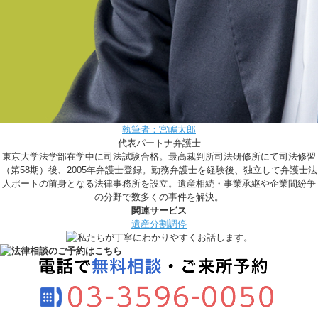
執筆者：宮嶋太郎
代表パートナ弁護士
東京大学法学部在学中に司法試験合格。最高裁判所司法研修所にて司法修習
（第58期）後、2005年弁護士登録。勤務弁護士を経験後、独立して弁護士法
人ポートの前身となる法律事務所を設立。遺産相続・事業承継や企業間紛争
の分野で数多くの事件を解決。
関連サービス
遺産分割調停