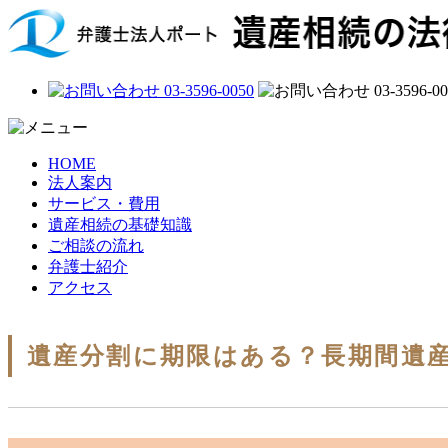
HOME
法人案内
サービス・費用
遺産相続の基礎知識
ご相談の流れ
弁護士紹介
アクセス
遺産分割に期限はある？長期間遺