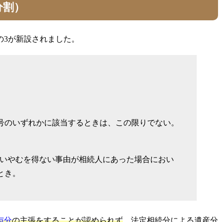
分割）
の3が新設されました。
号のいずれかに該当するときは、この限りでない。
ないやむを得ない事由が相続人にあった場合におい
とき。
与分
の主張をすることが認められず
、法定相続分による遺産分