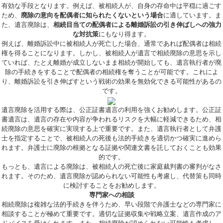
有効な手段となります。例えば、被相続人が、自身の存命中は平穏に過ごす
ため、
廃除の意向を配偶者に知られたくないという場合
に適しています。ま
た、遺言廃除は、
相続目当ての配偶者による離婚訴訟の引き伸ばしへの強力
な対抗策
にもなり得ます。
例えば、離婚訴訟中に被相続人が死亡した場合、通常であれば配偶者は相続
権を得ることになります。しかし、被相続人が遺言で相続廃除の意思を示し
ていれば、たとえ離婚が成立しないまま相続が開始しても、遺言執行者が廃
除の手続きをすることで配偶者の相続権を奪うことが可能です。これによ
り、離婚訴訟を引き伸ばすという戦術の効果を無効化できる可能性があるの
です。
遺言廃除を活用する際は、公正証書遺言の利用を強くお勧めします。公正証
書遺言は、遺言の存在や内容が争われるリスクを大幅に軽減できるため、相
続廃除の意思を確実に実現する上で重要です。また、遺言執行者として弁護
士を指定することで、被相続人の死後も法的手続きを適切かつ確実に進めら
れます。弁護士に廃除の根拠となる証拠や関連文書を託しておくことも効果
的です。
もっとも、遺言による廃除は、被相続人の死亡後に家庭裁判書の審判がなさ
れます。そのため、遺言廃除が認められない可能性も考慮し、代替策も同時
に検討することをお勧めします。
専門家への相談
相続廃除は複雑な法的手続きを伴うため、早い段階で弁護士などの専門家に
相談することが極めて重要です。適切な証拠収集や戦略立案、遺言作成のア