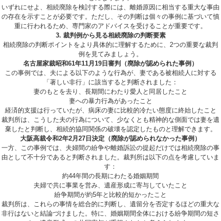
いずれにせよ、相続廃除を検討する際には、離婚原因に相当する重大な事由
の存在を示すことが必要です。ただし、その判断は個々の事例に基づいて慎
重に行われるため、専門家のアドバイスを受けることが重要です。
3. 裁判例から見る相続廃除の判断要素
相続廃除の判断ポイントをより具体的に理解するために、2つの重要な裁判
例を見てみましょう。
名古屋家裁昭和61年11月19日審判（廃除が認められた事例）
この事例では、夫による以下のような行為が、妻である被相続人に対する
「著しい非行」に該当すると判断されました：
妻のもとを去り、長期間にわたり愛人と同居したこと
妻への暴力行為があったこと
経済的支援は行っていたが、病床の妻に比較的冷たい態度に終始したこと
裁判所は、こうした夫の行為について、少なくとも精神的な側面では妻を遺
棄したと判断し、相続的協同関係の破壊を認定したものと理解できます。
大阪高裁令和2年2月27日決定（廃除が認められなかった事例）
一方、この事例では、夫婦間の紛争や離婚訴訟の提起だけでは相続廃除の事
由として不十分であると判断されました。裁判所は以下の点を考慮していま
す：
約44年間の長期にわたる婚姻期間
夫婦で共に事業を営み、遺産形成に寄与していたこと
紛争期間が約5年と比較的短かったこと
裁判所は、これらの事情を総合的に判断し、遺留分を否定するほどの重大な
非行はないと結論づけました。特に、婚姻期間全体における紛争期間の短さ