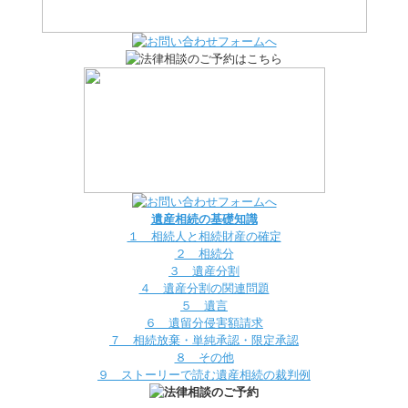
遺産相続の基礎知識
１ 相続人と相続財産の確定
２ 相続分
３ 遺産分割
４ 遺産分割の関連問題
５ 遺言
６ 遺留分侵害額請求
７ 相続放棄・単純承認・限定承認
８ その他
９ ストーリーで読む遺産相続の裁判例