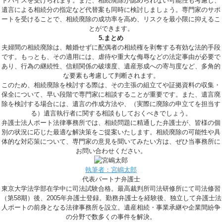
ドバイスを受けられます。また、相続廃除が認められない可能性も考慮し、
遺言による相続分の指定など代替案も同時に検討しましょう。専門家のサポ
ートを受けることで、相続廃除の成功率を高め、リスクを最小限に抑えるこ
とができます。
5.まとめ
夫婦間の相続廃除は、離婚せずに配偶者の相続権を剥奪する有効な法的手段
です。もっとも、その適用には、虐待や重大な侮辱などの法定事由が必要で
あり、行為の継続性、信頼関係の破壊度、遺産形成への寄与度など、多角的
な要素も考慮して判断されます。
このため、相続廃除を検討する際は、その主張の組立てや証拠資料の収集・
保全について、早い段階で専門家に相談することが重要です。また、遺言廃
除を検討する場合には、遺言の作成方法や、（実際に廃除の申立てを担当す
る）遺言執行者に関する相談もしておくべきでしょう。
弁護士法人ポート法律事務所では、相続問題に精通した弁護士が、皆様の個
別の状況に応じた最適な解決策をご提案いたします。相続廃除の可能性や具
体的な対応策について、専門家の意見を聞いてみたい方は、ぜひ当事務所に
お問い合わせください。
執筆者：宮嶋太郎
代表パートナ弁護士
東京大学法学部在学中に司法試験合格。最高裁判所司法研修所にて司法修習
（第58期）後、2005年弁護士登録。勤務弁護士を経験後、独立して弁護士法
人ポートの前身となる法律事務所を設立。遺産相続・事業承継や企業間紛争
の分野で数多くの事件を解決。