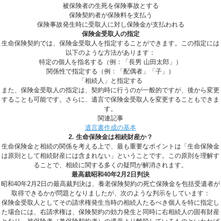
被保険者の生死を保険事故とする
保険契約者が保険料を支払う
保険事故発生時に受取人に対し保険金が支払われる
保険金受取人の指定
生命保険契約では、保険金受取人を指定することができます。この指定には
以下のような方法があります：
特定の個人を指名する（例：「長男 山田太郎」）
関係性で指定する（例：「配偶者」「子」）
「相続人」と指定する
また、保険金受取人の指定は、契約時に行うのが一般的ですが、後から変更
することも可能です。さらに、遺言で保険金受取人を変更することもできま
す。
関連記事
遺言書作成の基本
2. 生命保険金は相続財産か？
生命保険金と相続の関係を考える上で、最も重要なポイントは「生命保険金
は原則として相続財産には含まれない」ということです。この原則を理解す
ることで、相続に関する多くの疑問が解消されます。
最高裁昭和40年2月2日判決
昭和40年2月2日の最高裁判決は、養老保険契約の死亡保険金を包括受遺者が
取得できるかが問題となりましたが、次のような判示をしています：
保険金受取人としてその請求権発生当時の相続人たるべき個人を特に指定し
た場合には、右請求権は、保険契約の効力発生と同時に右相続人の固有財産