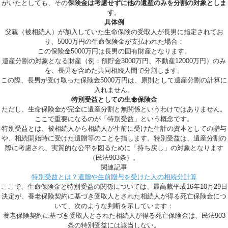
がいたとしても、その
保険金は考慮せずに他の遺産のみを分割の対象としま
す
。
具体例
父親（被相続人）が加入していた生命保険の受取人が長男に指定されてお
り、5000万円の生命保険金が支払われた場合：
この保険金5000万円は長男の固有財産となります。
遺産分割の対象となる財産（例：預貯金3000万円、不動産12000万円）のみ
を、長男を含めた共同相続人間で分割します。
この際、長男が受け取った保険金5000万円は、原則として遺産分割の計算に
入れません。
特別受益としての生命保険金
ただし、生命保険金が完全に遺産分割と無関係というわけではありません。
ここで重要になるのが「特別受益」という概念です。
特別受益とは、被相続人から相続人が生前に受けた生計の資本としての贈与
や、相続開始時に受けた遺贈等のことを指します。特別受益は、遺産分割の
際に考慮され、実質的な公平を図るために「持ち戻し」の対象となります
（民法903条）。
関連記事
特別受益とは？遺贈や生前贈与を受けた人の相続分計算
ここで、生命保険金と特別受益の関係については、最高裁平成16年10月29日
決定が、養老保険契約に基づき受取人とされた相続人が得る死亡保険金につ
いて、次のような判断を示しています：
養老保険契約に基づき受取人とされた相続人が得る死亡保険金は、民法903
条の特別受益には該当しない。