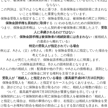
となり、被保険者（兼保険契約者）の遺産より離脱しているものといわねば
ならない。
この判決は、以下のような考えに基づき、生命保険金が相続財産に含まれな
いことを明確にした重要な先例となっています。
保険金受取人を指定することで、保険金受取人は、被保険者の死亡と同時に
保険金請求権を原始的に取得
する（いわゆる他人のための保険契約）
つまり、保険金請求権は、いったん契約者や被保険者に帰属した上で、
受取
人に承継されるわけではない
したがって、
保険金請求権は被保険者の相続財産には含まれない
（被相続人
の遺産から離れている）
特定の受取人が指定されている場合
例えば、Aさん（父）がBさん（長男）を保険金受取人に指定していた場合を
考えてみましょう。この場合：
Aさんが死亡した時点で、保険金請求権は直接Bさんに帰属します。
この保険金請求権は、Bさんの固有財産となります。
Aさんの他の相続人（例：配偶者や他の子供）やAさんの債権者は、原則とし
てこの保険金に対する権利を主張できません。
受取人が「相続人」と指定されている場合（最高裁平成6年7月18日判決）
保険金受取人を「相続人」と指定するケースも少なくありません。この場
合、誰がどのように保険金を受け取るのか（特に、相続人が複数の場合）に
ついて、最高裁平成6年7月18日判決が重要な指針を示しています：
保険契約において保険契約者が死亡保険金の受取人を被保険者の「相続人」
と指定した場合は、特段の事情のない限り、右指定には相続人が保険金を受
け取るべき権利の割合を相続分の割合によるとする旨の指定も含まれ、各保