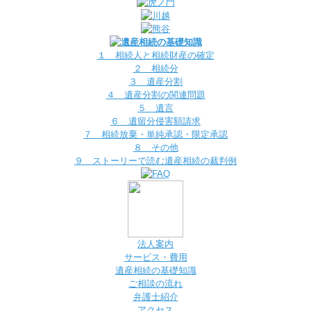
１ 相続人と相続財産の確定
２ 相続分
３ 遺産分割
４ 遺産分割の関連問題
５ 遺言
６ 遺留分侵害額請求
７ 相続放棄・単純承認・限定承認
８ その他
９ ストーリーで読む遺産相続の裁判例
法人案内
サービス・費用
遺産相続の基礎知識
ご相談の流れ
弁護士紹介
アクセス