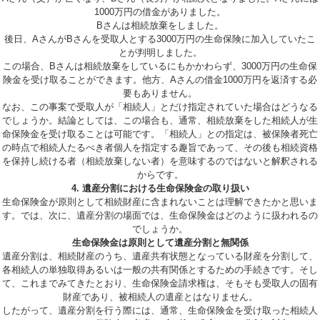
1000万円の借金がありました。
Bさんは相続放棄をしました。
後日、AさんがBさんを受取人とする3000万円の生命保険に加入していたこ
とが判明しました。
この場合、Bさんは相続放棄をしているにもかかわらず、3000万円の生命保
険金を受け取ることができます。他方、Aさんの借金1000万円を返済する必
要もありません。
なお、この事案で受取人が「相続人」とだけ指定されていた場合はどうなる
でしょうか。結論としては、この場合も、通常、相続放棄をした相続人が生
命保険金を受け取ることは可能です。「相続人」との指定は、被保険者死亡
の時点で相続人たるべき者個人を指定する趣旨であって、その後も相続資格
を保持し続ける者（相続放棄しない者）を意味するのではないと解釈される
からです。
4. 遺産分割における生命保険金の取り扱い
生命保険金が原則として相続財産に含まれないことは理解できたかと思いま
す。では、次に、遺産分割の場面では、生命保険金はどのように扱われるの
でしょうか。
生命保険金は原則として遺産分割と無関係
遺産分割は、相続財産のうち、遺産共有状態となっている財産を分割して、
各相続人の単独取得あるいは一般の共有関係とするための手続きです。そし
て、
これまでみてきたとおり、生命保険金請求権は、そもそも受取人の固有
財産であり、被相続人の遺産とはなりません。
したがって、遺産分割を行う際には、通常、生命保険金を受け取った相続人