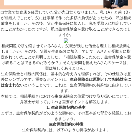
自営業で飲食店を経営していた父が先日亡くなりました。私（A）と弟（B）
が相続人でしたが、父には事業で作った多額の負債があったため、私は相続
放棄をしました。その後、父が生命保険に加入し、私を受取人に指定してい
たことがわかったのですが、私は生命保険金を受け取ることができるのでし
ょうか。
相続問題で頭を悩ませているAさん。父親が残した借金を理由に相続放棄を
しましたが、その後、父親が生命保険に加入していて、Aさんが受取人に指
定されていたことが判明しました。「相続放棄をしたのに、生命保険金を受
け取ることはできるのだろうか？」そんな疑問を抱えたAさんのケースは、
実は珍しくありません。
生命保険金と相続の関係は、基本的な考え方を理解すれば、その仕組みは意
外にシンプルです。重要なポイントは、
生命保険金は原則として相続財産に
は含まれない
ということです。これは、生命保険契約の特殊性に由来してい
ます。
本稿では、相続手続きにおける生命保険金の位置づけや取り扱いについて、
弁護士が知っておくべき重要ポイントを解説します。
1. 生命保険契約の基本
まずは、生命保険契約がどのような契約か、その基本的な部分を確認してお
きましょう。
生命保険契約の特徴
生命保険契約には、以下のような特徴があります。