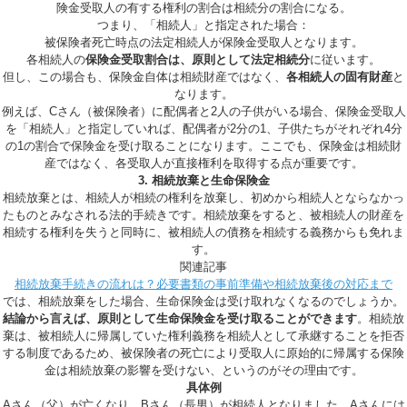
険金受取人の有する権利の割合は相続分の割合になる。
つまり、「相続人」と指定された場合：
被保険者死亡時点の法定相続人が保険金受取人となります。
各相続人の
保険金受取割合は、原則として法定相続分
に従います。
但し、この場合も、保険金自体は相続財産ではなく、
各相続人の固有財産
と
なります。
例えば、Cさん（被保険者）に配偶者と2人の子供がいる場合、保険金受取人
を「相続人」と指定していれば、配偶者が2分の1、子供たちがそれぞれ4分
の1の割合で保険金を受け取ることになります。ここでも、保険金は相続財
産ではなく、各受取人が直接権利を取得する点が重要です。
3. 相続放棄と生命保険金
相続放棄とは、相続人が相続の権利を放棄し、初めから相続人とならなかっ
たものとみなされる法的手続きです。相続放棄をすると、被相続人の財産を
相続する権利を失うと同時に、被相続人の債務を相続する義務からも免れま
す。
関連記事
相続放棄手続きの流れは？必要書類の事前準備や相続放棄後の対応まで
では、相続放棄をした場合、生命保険金は受け取れなくなるのでしょうか。
結論から言えば、原則として生命保険金を受け取ることができます
。相続放
棄は、被相続人に帰属していた権利義務を相続人として承継することを拒否
する制度であるため、被保険者の死亡により受取人に原始的に帰属する保険
金は相続放棄の影響を受けない、というのがその理由です。
具体例
Aさん（父）が亡くなり、Bさん（長男）が相続人となりました。Aさんには