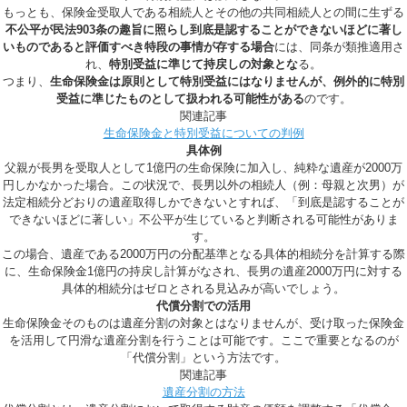
もっとも、保険金受取人である相続人とその他の共同相続人との間に生ずる
不公平が民法903条の趣旨に照らし到底是認することができないほどに著し
いものであると評価すべき特段の事情が存する場合
には、同条が類推適用さ
れ、
特別受益に準じて持戻しの対象とな
る。
つまり、
生命保険金は原則として特別受益にはなりませんが、例外的に特別
受益に準じたものとして扱われる可能性がある
のです。
関連記事
生命保険金と特別受益についての判例
具体例
父親が長男を受取人として1億円の生命保険に加入し、純粋な遺産が2000万
円しかなかった場合。この状況で、長男以外の相続人（例：母親と次男）が
法定相続分どおりの遺産取得しかできないとすれば、「到底是認することが
できないほどに著しい」不公平が生じていると判断される可能性がありま
す。
この場合、遺産である2000万円の分配基準となる具体的相続分を計算する際
に、生命保険金1億円の持戻し計算がなされ、長男の遺産2000万円に対する
具体的相続分はゼロとされる見込みが高いでしょう。
代償分割での活用
生命保険金そのものは遺産分割の対象とはなりませんが、受け取った保険金
を活用して円滑な遺産分割を行うことは可能です。ここで重要となるのが
「代償分割」という方法です。
関連記事
遺産分割の方法