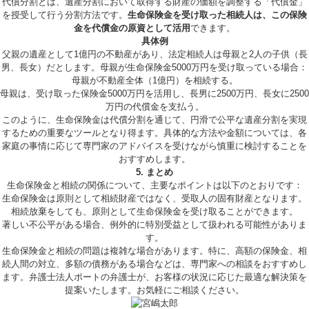
代償分割とは、遺産分割において取得する財産の価額を調整する「代償金」
を授受して行う分割方法です。
生命保険金を受け取った相続人は、この保険
金を代償金の原資として活用
できます。
具体例
父親の遺産として1億円の不動産があり、法定相続人は母親と2人の子供（長
男、長女）だとします。母親が生命保険金5000万円を受け取っている場合：
母親が不動産全体（1億円）を相続する。
母親は、受け取った保険金5000万円を活用し、長男に2500万円、長女に2500
万円の代償金を支払う。
このように、生命保険金は代償分割を通じて、円滑で公平な遺産分割を実現
するための重要なツールとなり得ます。具体的な方法や金額については、各
家庭の事情に応じて専門家のアドバイスを受けながら慎重に検討することを
おすすめします。
5. まとめ
生命保険金と相続の関係について、主要なポイントは以下のとおりです：
生命保険金は原則として相続財産ではなく、受取人の固有財産となります。
相続放棄をしても、原則として生命保険金を受け取ることができます。
著しい不公平がある場合、例外的に特別受益として扱われる可能性がありま
す。
生命保険金と相続の問題は複雑な場合があります。特に、高額の保険金、相
続人間の対立、多額の債務がある場合などは、専門家への相談をおすすめし
ます。弁護士法人ポートの弁護士が、お客様の状況に応じた最適な解決策を
提案いたします。お気軽にご相談ください。