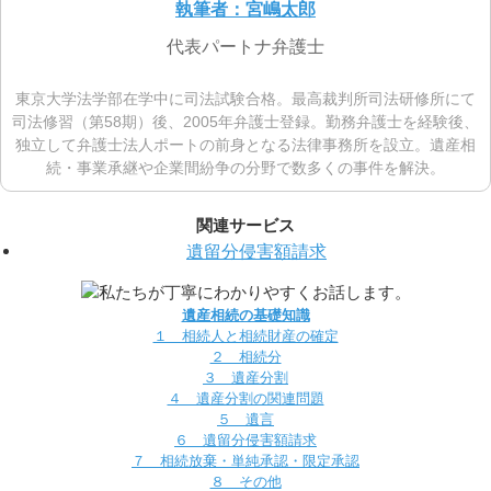
執筆者：宮嶋太郎
代表パートナ弁護士
東京大学法学部在学中に司法試験合格。最高裁判所司法研修所にて
司法修習（第58期）後、2005年弁護士登録。勤務弁護士を経験後、
独立して弁護士法人ポートの前身となる法律事務所を設立。遺産相
続・事業承継や企業間紛争の分野で数多くの事件を解決。
関連サービス
遺留分侵害額請求
遺産相続の基礎知識
１ 相続人と相続財産の確定
２ 相続分
３ 遺産分割
４ 遺産分割の関連問題
５ 遺言
６ 遺留分侵害額請求
７ 相続放棄・単純承認・限定承認
８ その他