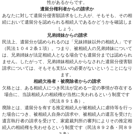
性があるからです。
遺留分権利者からの請求か
あなたに対して遺留分侵害額請求をした人が、そもそも、その相
続において遺留分を認められる相続人であるかどうかを確認しま
しょう。
兄弟姉妹からの請求
民法上、遺留分が認められるのは「兄妹姉妹以外の相続人」です
（民法１０４２条１項）。つまり、被相続人の兄弟姉妹について
は、兄弟姉妹が法定相続人となる場合でも遺留分までは認められ
ません。したがって、兄弟姉妹相続人からなされた遺留分侵害額
請求については、そもそも支払いの必要がないということになり
ます。
相続欠格者・被廃除者からの請求
欠格とは、ある相続人につき民法が定める一定の事情が存在する
場合に、当該相続人の相続権が当然に失われるという制度です
（民法８９１条）。
廃除とは、遺留分を有する推定相続人が被相続人に虐待等を行っ
た場合につき、被相続人自身の請求や、被相続人の遺言を受けた
遺言執行者の請求を受けて、家庭裁判所の審判によりその推定相
続人の相続権を失わせるという制度です（民法８９２条・同８９
３条）。