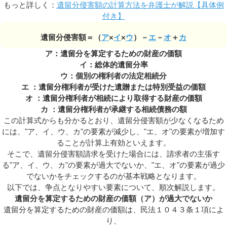
もっと詳しく：
遺留分侵害額の計算方法を弁護士が解説【具体例
付き】
遺留分侵害額＝（
ア
×
イ
×
ウ
）－
エ
－
オ
＋
カ
ア：遺留分を算定するための財産の価額
イ：総体的遺留分率
ウ：個別の権利者の法定相続分
エ ：遺留分権利者が受けた遺贈または特別受益の価額
オ ：遺留分権利者が相続により取得する財産の価額
カ ：遺留分権利者が承継する相続債務の額
この計算式からも分かるとおり、遺留分侵害額が少なくなるため
には、"ア、イ、ウ、カ"の要素が減少し、"エ、オ"の要素が増加す
ることが計算上有効といえます。
そこで、遺留分侵害額請求を受けた場合には、請求者の主張す
る"ア、イ、ウ、カ"の要素が過大でないか、"エ、オ"の要素が過少
でないかをチェックするのが基本戦略となります。
以下では、争点となりやすい要素について、順次解説します。
遺留分を算定するための財産の価額（ア）が過大でないか
遺留分を算定するための財産の価額は、民法１０４３条１項によ
り、