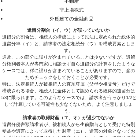
不動産
非上場株式
外貨建ての金融商品
遺留分割合（イ、ウ）が誤っていないか
遺留分の割合は、相続人の構成によって民法に定められた総体的
遺留分率（イ）と、請求者の法定相続分（ウ）を構成要素としま
す。
通常、この部分に誤りが含まれていることは少ないですが、遺留
分権利者本人が専門家に相談せず自ら遺留分の計算をしたような
ケースでは、稀に誤りが含まれていることがありますので、念の
ためチェックをしておくことが必要です。
特に、法定相続人が被相続人の直系尊属（父母や祖父母）だけで
構成される場合、相続人に全体として認められる総体的遺留分は
1/3に限られます。このようなケースでは、請求者がうっかり1/2と
して計算している可能性も少なくないため、よく注意しましょ
う。
請求者の取得財産（エ、オ）が過少でないか
遺留分侵害額請求者が、被相続人から生前贈与として受けた特別
受益や遺言によって取得した財産（エ）、遺言の対象となってお