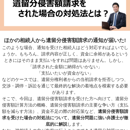
ほかの相続人から遺留分侵害額請求の通知が届いた!
このような場合、通知を受けた相続人はどう対応すればよいでし
ょうか。もちろん、請求内容が正しく、資金に余裕があるという
ときにはそのまま支払いをすれば問題はありません。しかし、
「請求された金額に納得がいかない」
「支払いたいが資金がない」
などのケースでは、遺留分権利者からの当初請求を拒否しつつ、
交渉・調停・訴訟を通じて最終的な解決の着地点を模索する必要
があります。
そこで、今回は、遺留分侵害額請求を受けた方へ向けて、遺留分
侵害額計算方法の概略、遺留分侵害額請求の主要な争い方（支払
額を減らす方法）、資金不足の際の対応策など、
遺留分侵害額請
求を受けた場合の対処法について、遺留分問題に強い弁護士が徹
底的に解説
します。