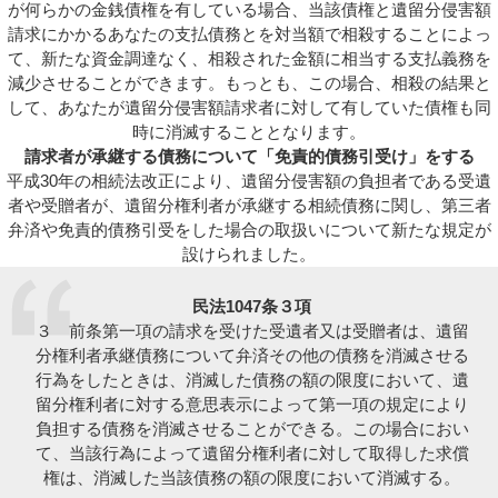
が何らかの金銭債権を有している場合、当該債権と遺留分侵害額
請求にかかるあなたの支払債務とを対当額で相殺することによっ
て、新たな資金調達なく、相殺された金額に相当する支払義務を
減少させることができます。もっとも、この場合、相殺の結果と
して、あなたが遺留分侵害額請求者に対して有していた債権も同
時に消滅することとなります。
請求者が承継する債務について「免責的債務引受け」をする
平成30年の相続法改正により、遺留分侵害額の負担者である受遺
者や受贈者が、遺留分権利者が承継する相続債務に関し、第三者
弁済や免責的債務引受をした場合の取扱いについて新たな規定が
設けられました。
民法1047条３項
３ 前条第一項の請求を受けた受遺者又は受贈者は、遺留
分権利者承継債務について弁済その他の債務を消滅させる
行為をしたときは、消滅した債務の額の限度において、遺
留分権利者に対する意思表示によって第一項の規定により
負担する債務を消滅させることができる。この場合におい
て、当該行為によって遺留分権利者に対して取得した求償
権は、消滅した当該債務の額の限度において消滅する。