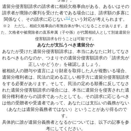
遺留分侵害額請求の請求者に相続欠格事由がある、あるいはその
請求者が廃除の審判を受けた者である場合には、請求額の多寡に
※2
関係なく、その請求に応じない
という対応が考えられます。
※２ ただし、相続欠格事由の有無自体が争いになることがあります。ま
た、欠格者や被廃除者の直系卑属（子や孫）が代襲相続人として別途遺留分
侵害額請求を行うことは可能です。
あなたが支払うべき遺留分か
あなたが受けた遺留分侵害額請求は、本当にあなたに対してなさ
れるべきものなのか、つまりその遺留分侵害額請求の「請求先が
正しいかどうか」を確認しましょう。
被相続人の贈与や遺言により財産を取得した人が複数いる場合、
遺留分権利者は、民法の定める正しい相手方に遺留分侵害額請求
をする必要があります。そして、民法の定める順番に反してなさ
れた遺留分侵害額請求の場合には、本当に遺留分を侵害された遺
留分権利者からの請求であったとしても、その請求に応じるべき
は他の受贈者や受遺者であって、あなたには支払いの義務がない
（あなたは遺留分義務者ではない）ということがあり得るので
す。
具体的に誰が遺留分義務者となるかについては、以下の記事を参
考にしてください。