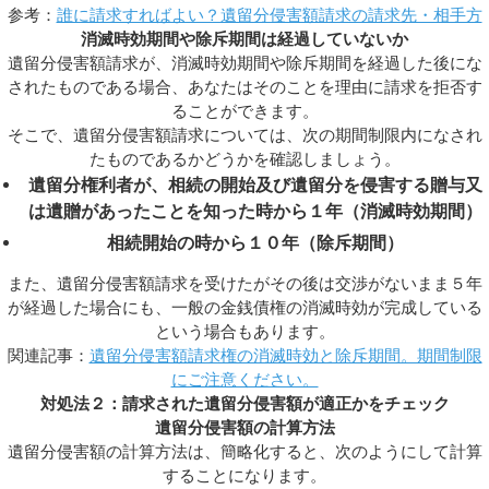
参考：
誰に請求すればよい？遺留分侵害額請求の請求先・相手方
消滅時効期間や除斥期間は経過していないか
遺留分侵害額請求が、消滅時効期間や除斥期間を経過した後にな
されたものである場合、あなたはそのことを理由に請求を拒否す
ることができます。
そこで、遺留分侵害額請求については、次の期間制限内になされ
たものであるかどうかを確認しましょう。
遺留分権利者が、相続の開始及び遺留分を侵害する贈与又
は遺贈があったことを知った時から１年（消滅時効期間）
相続開始の時から１０年（除斥期間）
また、遺留分侵害額請求を受けたがその後は交渉がないまま５年
が経過した場合にも、一般の金銭債権の消滅時効が完成している
という場合もあります。
関連記事：
遺留分侵害額請求権の消滅時効と除斥期間。期間制限
にご注意ください。
対処法２：請求された遺留分侵害額が適正かをチェック
遺留分侵害額の計算方法
遺留分侵害額の計算方法は、簡略化すると、次のようにして計算
することになります。