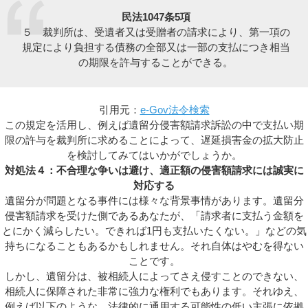
民法1047条5項
５ 裁判所は、受遺者又は受贈者の請求により、第一項の
規定により負担する債務の全部又は一部の支払につき相当
の期限を許与することができる。
引用元：
e-Gov法令検索
この規定を活用し、例えば遺留分侵害額請求訴訟の中で支払い期
限の許与を裁判所に求めることによって、遅延損害金の拡大防止
を検討してみてはいかがでしょうか。
対処法４：不合理な争いは避け、適正額の侵害額請求には誠実に
対応する
遺留分が問題となる事件には様々な背景事情があります。遺留分
侵害額請求を受けた側であるあなたが、「請求者に支払う金額を
とにかく減らしたい。できれば1円も支払いたくない。」などの気
持ちになることもあるかもしれません。それ自体はやむを得ない
ことです。
しかし、遺留分は、被相続人によってさえ侵すことのできない、
相続人に保障された非常に強力な権利でもあります。それゆえ、
例えば以下のような、法律的に通用する可能性の低い主張に依拠