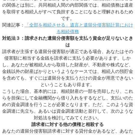
の関係とは別に、共同相続人間の内部関係では、相続債務は遺産
を取得する相続人がすべて負担することになると理解されるため
です。
関連記事：
「全部を相続させる」遺言と遺留分侵害額計算におけ
る相続債務
対処法３：請求された遺留分侵害額を支払う資金が足りないとき
は
請求者が主張する遺留分侵害額が適正である場合、あなたはその
侵害額に相当する金銭を請求者に支払う必要があります。しか
し、あなたが被相続人から取得した財産が、不動産や株式など、
金銭以外の財産ばかりというようなケースでは、相続人の預貯金
を含めても、すぐには遺留分を支払うだけの資金が用意できない
ということもあり得ます。
こうした場合、基本的には、相続財産の一部を売却したり、これ
らを担保にして金融機関から借り入れをするなどし、支払いのた
めの資金調達を行うことが必要となります。ただ、このような資
金調達に先立ち、あるいは資金調達活動と並行して、次のような
対処法を検討してみてください。
請求者に対する他の債権と相殺する
あなたの遺留分侵害額請求者に対する貸付金があるなど、あなた