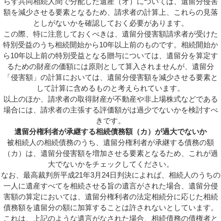
らず共同相続人間で分配した遺産（オ）については、遺留分侵害
額を減少させる要素となるため、請求者の計算上、これらの見落
としがないかを確認しておく必要があります。
この際、特に注意しておくべきは、遺留分侵害額請求者が受けた
特別受益のうち相続開始から10年以上前のものです。相続開始か
ら10年以上前の特別受益となる贈与については、遺留分を算定す
るための財産の価額には原則として算入されませんが、遺留分
「侵害額」の計算においては、遺留分侵害額を減少させる要素と
して計算に含めるものと考えられています。
以上のほか、請求者の取得財産が不動産や非上場株式などである
場合には、請求者の主張する評価額がは過少でないかを検討すべ
きです。
遺留分権利者が承継する相続債務額（カ）が過大でないか
被相続人の相続債務のうち、遺留分権利者が承継する債務の額
（カ）は、遺留分侵害額を増加させる要素となるため、これが過
大でないかをチェックしてください。
なお、最高裁判所平成21年3月24日判決によれば、相続人のうちの
一人に遺産すべてを相続させる旨の遺言がされた場合、遺留分侵
害額の算定においては、遺留分権利者の法定相続分に応じた相続
債務額を遺留分の額に加算することは許されないとしています。
これは、上記のような遺言がなされた場合、相続債務の債権者と