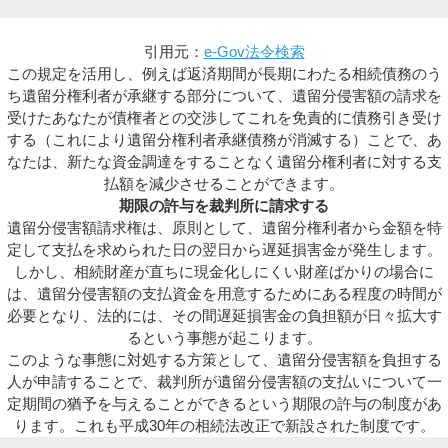
引用元：
e-Gov法令検索
この規定を活用し、例えば返済期間が長期にわたる相続債務のう
ち遺留分権利者が承継する部分について、遺留分侵害額の請求を
受けたあなたが債権者との交渉してこれを免責的に債務引き受け
する（これにより遺留分権利者承継債務が消滅する）ことで、あ
なたは、新たな資金調達をすることなく遺留分権利者に対する支
払額を減少させることができます。
期限の許与を裁判所に請求する
遺留分侵害額請求権は、原則として、遺留分権利者から金額を特
定して支払を求められた日の翌日から遅延損害金が発生します。
しかし、相続財産が直ちに現金化しにくい財産ばかりの場合に
は、遺留分侵害額の支払資金を用意するためにある程度の時間が
必要となり、法的には、その間遅延損害金の負担額が日々拡大す
るという事態が起こります。
このような事態に対処する方策として、遺留分侵害額を負担する
人が申請することで、裁判所が遺留分侵害額の支払いについて一
定期間の猶予を与えることができるという期限の許与の制度があ
ります。これも平成30年の相続法改正で新設された制度です。