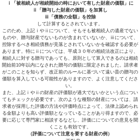
ⅰ「被相続人が相続開始の時において有した財産の価額」に
ⅱ「贈与した財産の価額」を加算し
ⅲ「債務の全額」を控除
して計算するとされています。
このため、上記ⅰやⅱについて、そもそも被相続人の遺産でない
ものや、贈与財産でないものが含まれていないか、ⅲについて、
控除するべき相続債務が見落とされていないかを確認する必要が
あります。特にⅱについては、平成３０年の相続法改正により、
相続人に対する贈与であっても、原則として算入できるのは相続
開始前10年以内になされた贈与の価額に限定されました。請求者
がこのことを知らず、改正前のルールに基づいて遠い昔の贈与の
価額を算入している可能性がありますので、よく注意してくださ
い。
また、上記ⅰやⅱの財産の評価額が過大でないかという点につい
てもチェックが必要です。次のような種類の財産については、請
求者が採用した評価の方法や評価時点によって、法律上認められ
る金額よりも高い評価額となっていることがあり得ますので、必
要に応じて専門家に相談するなどし、評価にについての意見を聞
くことも有効です。
（評価について注意を要する財産の例）