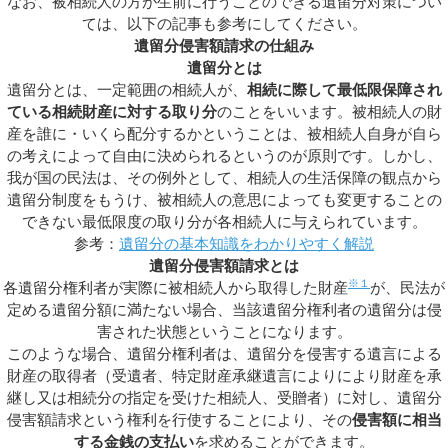
なお、被相続人の方が生前に行うことのできる遺留分対策につい
ては、以下の記事も参考にしてください。
遺留分侵害額請求の仕組み
遺留分とは
遺留分とは、一定範囲の相続人が、
相続に際して最低限保障され
ている相続財産に対する取り分
のことをいいます。被相続人の財
産を誰に・いくら配分するかということは、被相続人自身が自ら
の考えによって自由に決められるというのが原則です。しかし、
我が国の民法は、その例外として、相続人の生活保障の観点から
遺留分制度をもうけ、被相続人の意思によっても変更することの
できない最低限度の取り分が各相続人に与えられています。
参考：
遺留分の基本知識をわかりやすく解説
遺留分侵害額請求とは
※１
各遺留分権利者が実際に被相続人から取得した財産
が、民法が
定める遺留分額に満たない場合、当該遺留分権利者の遺留分は侵
害された状態ということになります。
このような場合、遺留分権利者は、遺留分を侵害する遺言による
財産の取得者（受遺者、特定財産承継遺言によりにより財産を承
継し又は相続分の指定を受けた相続人、受贈者）に対し、遺留分
侵害額請求という権利を行使することにより、その
侵害額に相当
する金銭の支払い
を求めることができます。