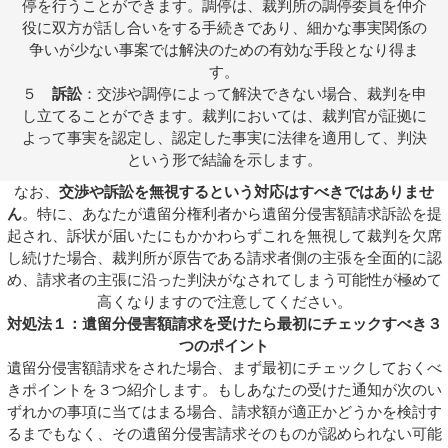
停を行うことができます。調停は、裁判所の調停委員を仲介
役に双方が話し合いをする手続きであり、細かな事実関係の
争いが少ない事案では解決のための有効な手段となり得ま
す。
５
訴訟
：交渉や調停によって解決できない場合、裁判を申
し立てることができます。裁判においては、裁判官が証拠に
よって事実を認定し、認定した事実に法律を適用して、判決
という形で結論を示します。
なお、
交渉や訴訟を無視するという対応はすべきではありませ
ん
。特に、あなたが遺留分権利者から遺留分侵害額請求訴訟を提
起され、訴状が届いたにもかかわらずこれを無視して裁判を欠席
し続けた場合、裁判所が原告である請求者側の主張を全面的に認
め、請求者の主張に沿った判決がなされてしまう可能性が極めて
高くなりますので注意してください。
対処法１：遺留分侵害額請求を受けたら最初にチェックすべき３
つのポイント
遺留分侵害額請求をされた場合、まず最初にチェックしておくべ
きポイントを３つ紹介します。もしあなたの受けた通知が次のい
ずれかの事項に当てはまる場合、請求額が適正かどうかを検討す
るまでもなく、その遺留分侵害請求そのものが認められない可能