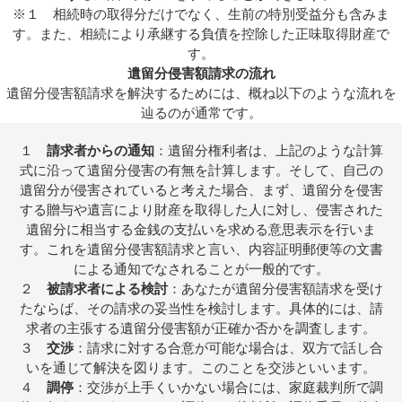
※１ 相続時の取得分だけでなく、生前の特別受益分も含みま
す。また、相続により承継する負債を控除した正味取得財産で
す。
遺留分侵害額請求の流れ
遺留分侵害額請求を解決するためには、概ね以下のような流れを
辿るのが通常です。
１
請求者からの
通知
：遺留分権利者は、上記のような計算
式に沿って遺留分侵害の有無を計算します。そして、自己の
遺留分が侵害されていると考えた場合、まず、遺留分を侵害
する贈与や遺言により財産を取得した人に対し、侵害された
遺留分に相当する金銭の支払いを求める意思表示を行いま
す。これを遺留分侵害額請求と言い、内容証明郵便等の文書
による通知でなされることが一般的です。
２
被請求者による検討
：あなたが遺留分侵害額請求を受け
たならば、その請求の妥当性を検討します。具体的には、請
求者の主張する遺留分侵害額が正確か否かを調査します。
３
交渉
：請求に対する合意が可能な場合は、双方で話し合
いを通じて解決を図ります。このことを交渉といいます。
４
調停
：交渉が上手くいかない場合には、家庭裁判所で調